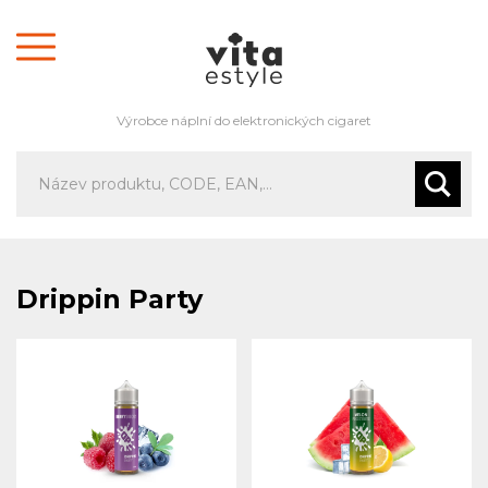
Výrobce náplní do elektronických cigaret
Drippin Party