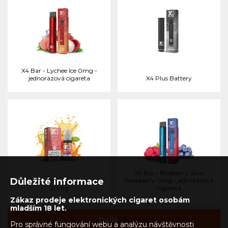
X4 Bar - Lychee Ice 0mg -
jednorázová cigareta
X4 Plus Battery
X4 Bar - Blueberry Sour
Důležité informace
X4 Bar Juice - Apple Peach
Raspberry 0mg - jednorázová
20mg
cigareta
Zákaz prodeje elektronických cigaret osobám
mladším 18 let.
Další
Pro správné fungování webu a analýzu návštěvnosti