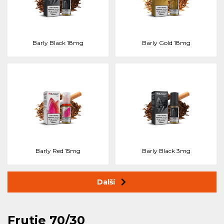
Barly Black 18mg
Barly Gold 18mg
Barly Red 15mg
Barly Black 3mg
Další
Frutie 70/30