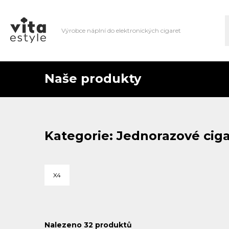
Výrobce náplní do elektronických cigaret
Naše produkty
Kategorie: Jednorazové cig
X4
Nalezeno
32
produktů