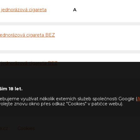
 jednorázová cigareta
A
jednorázová cigareta BEZ
 jednorázová cigareta BEZ
ím 18 let.
bujeme využívat několik externích služeb společnosti Google (
A
yvolejte znovu okno přes odkaz "Cookies" v patičce webu).
e.cz
Cookies