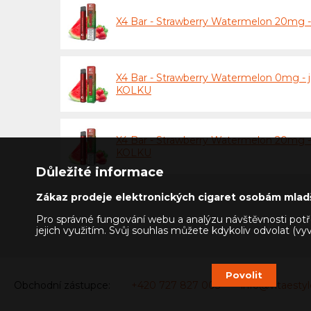
X4 Bar - Strawberry Watermelon 20mg -
X4 Bar - Strawberry Watermelon 0mg - 
KOLKU
X4 Bar - Strawberry Watermelon 20mg -
KOLKU
Důležité informace
Zákaz prodeje elektronických cigaret osobám mladš
Pro správné fungování webu a analýzu návštěvnosti potře
jejich využitím. Svůj souhlas můžete kdykoliv odvolat (v
Povolit
Obchodní zástupce:
+420 727 827 005
info@vitaestyl