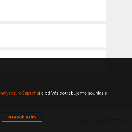
nalytics
,
reCaptcha
) a od Vás potřebujeme souhlas s
Nesouhlasím
© Vitaestyle s.r.o. 2017-2026