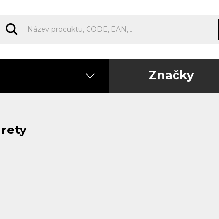
Značky
arety