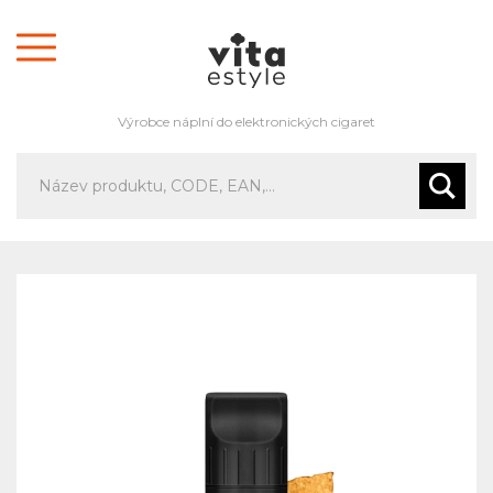
Výrobce náplní do elektronických cigaret