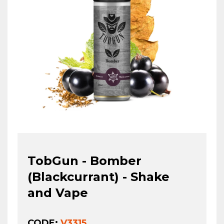
TobGun - Bomber
(Blackcurrant) - Shake
and Vape
CODE:
V3315