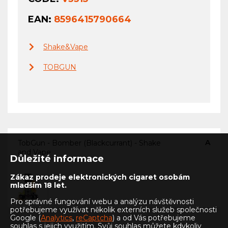
EAN:
8596415790664
Shake&Vape
TOBGUN
A
TobGun - Bomber (Blackcurrant) - Shake
and Vape
Důležité informace
Zákaz prodeje elektronických cigaret osobám
mladším 18 let.
Pro správné fungování webu a analýzu návštěvnosti
potřebujeme využívat několik externích služeb společnosti
Google (
Analytics
,
reCaptcha
) a od Vás potřebujeme
souhlas s jejich využitím. Svůj souhlas můžete kdykoliv